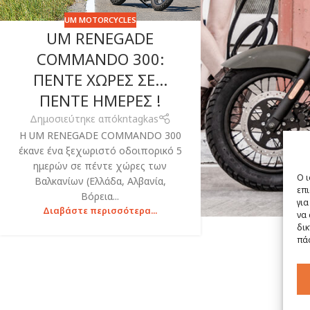
UM MOTORCYCLES
UM RENEGADE
COMMANDO 300:
ΠΕΝΤΕ ΧΩΡΕΣ ΣΕ…
ΠΕΝΤΕ ΗΜΕΡΕΣ !
Δημοσιεύτηκε από
kntagkas
Η UM RENEGADE COMMANDO 300
έκανε ένα ξεχωριστό οδοιπορικό 5
ημερών σε πέντε χώρες των
Ο ι
Βαλκανίων (Ελλάδα, Αλβανία,
επι
Βόρεια...
για
Διαβάστε περισσότερα...
να 
δικ
πάσ