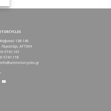
OTORCYCLES
Κηφισού 138-140
, Περιστέρι, ΑΤΤΙΚΗ
10-57.61.101
10-57.61.118
:
info@ummotorcycles.gr
L