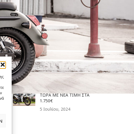
ΠΡΟΣΦΑΤΑ ΝΕΑ
UM MOTORCYCLES:
ΑΣΥΝΑΓΩΝΙΣΤΕΣ
ΦΘΙΝΟΠΩΡΙΝΕΣ
ΠΡΟΣΦΟΡΕΣ
12 Σεπτεμβρίου, 2024
UM RENEGADE COMMANDO
300: ΠΕΝΤΕ ΧΩΡΕΣ ΣΕ…
ΠΕΝΤΕ ΗΜΕΡΕΣ !
9 Σεπτεμβρίου, 2024
ης
ίτε
ΤΟ ΠΑΠΙ UM FLASH 125 LZ
ν
ΤΩΡΑ ΜΕ ΝΕΑ ΤΙΜΗ ΣΤΑ
ανά
1.750€
5 Ιουλίου, 2024
Ν